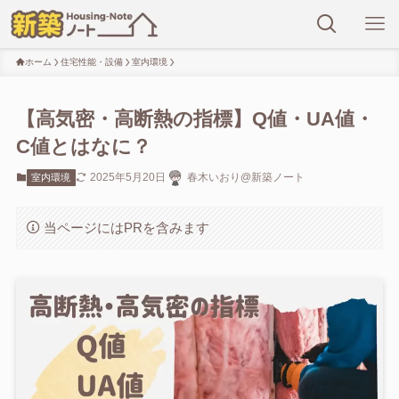
ホーム
住宅性能・設備
室内環境
【高気密・高断熱の指標】Q値・UA値・
C値とはなに？
2025年5月20日
春木いおり@新築ノート
室内環境
当ページにはPRを含みます