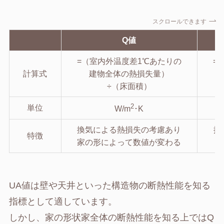
スクロールできます
Q値
=（室内外温度差1℃あたりの
=
計算式
建物全体の熱損失量）
÷（床面積）
2
単位
W/m
･K
換気による熱損失の考慮あり
換
特徴
家の形によって数値が変わる
UA値は壁や天井といった構造物の断熱性能を知る
指標として適しています。
しかし、家の形状家全体の断熱性能を知る上ではQ