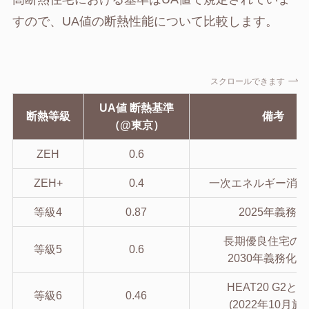
すので、UA値の断熱性能について比較します。
スクロールできます
UA値 断熱基準
断熱等級
備考
（@東京）
ZEH
0.6
ZEH+
0.4
一次エネルギー消費 
等級4
0.87
2025年義務化
長期優良住宅の
等級5
0.6
2030年義務化
HEAT20 G2と
等級6
0.46
(2022年10月施