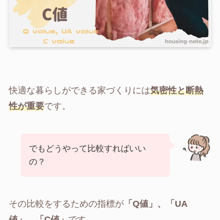
快適な暮らしができる家づくりには
気密性と断熱
性が重要
です。
でもどうやって比較すればいい
の？
その比較をするための指標が
「
Q値
」、「
UA
値
」、「
C値
」
です。